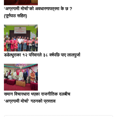
‘अग्रगामी मोर्चा’को अवधारणापत्रमा के छ ?
(पूर्णपाठ सहित)
डडेल्धुराका १२ परिवारले ३८ वर्षपछि पाए लालपुर्जा
समान विचारधारा भएका राजनीतिक दलबीच
‘अग्रगामी मोर्चा’ गठनको प्रस्ताव