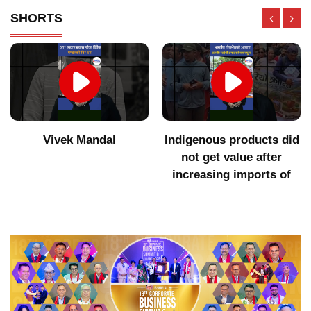
SHORTS
Vivek Mandal
Indigenous products did
ov
not get value after
co
increasing imports of