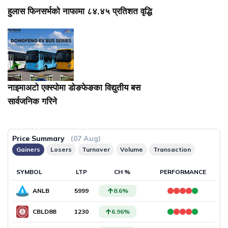
हुलास फिनसर्भको नाफामा ८४.४५ प्रतिशत वृद्धि
नाइमाअटो एक्स्पोमा डोङफेङका विद्युतीय बस
सार्वजनिक गरिने