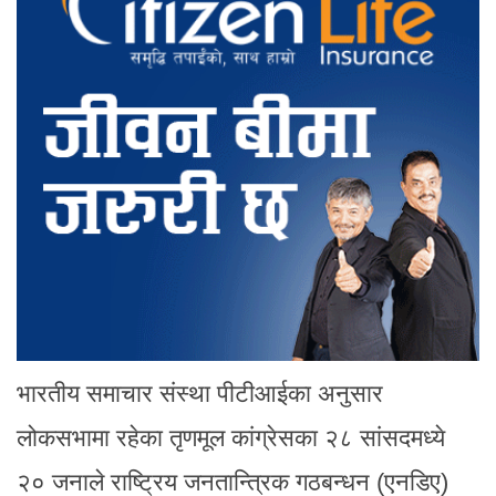
भारतीय समाचार संस्था पीटीआईका अनुसार
लोकसभामा रहेका तृणमूल कांग्रेसका २८ सांसदमध्ये
२० जनाले राष्ट्रिय जनतान्त्रिक गठबन्धन (एनडिए)