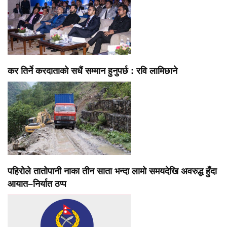
कर तिर्ने करदाताको सधैं सम्मान हुनुपर्छ : रवि लामिछाने
पहिरोले तातोपानी नाका तीन साता भन्दा लामो समयदेखि अवरुद्ध हुँदा
आयात–निर्यात ठप्प