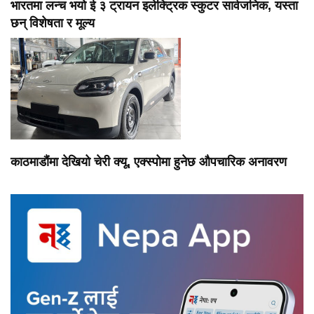
भारतमा लन्च भयो ई ३ ट्रायन इलेक्ट्रिक स्कुटर सार्वजनिक, यस्ता
छन् विशेषता र मूल्य
काठमाडौंमा देखियो चेरी क्यू, एक्स्पोमा हुनेछ औपचारिक अनावरण