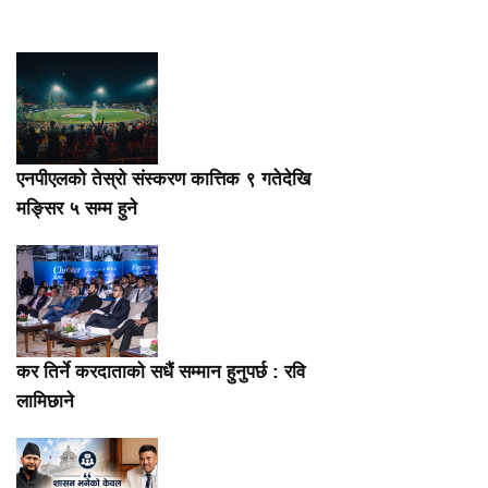
एनपीएलको तेस्रो संस्करण कात्तिक ९ गतेदेखि
मङ्सिर ५ सम्म हुने
कर तिर्ने करदाताको सधैं सम्मान हुनुपर्छ : रवि
लामिछाने