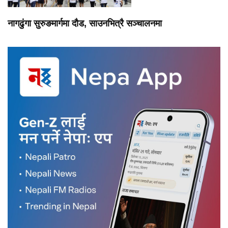
नागढुंगा सुरुङमार्गमा दौड, साउनभित्रै सञ्चालनमा