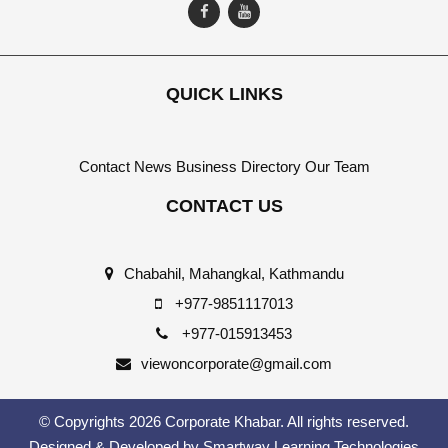
QUICK LINKS
Contact
News
Business Directory
Our Team
CONTACT US
Chabahil, Mahangkal, Kathmandu
+977-9851117013
+977-015913453
viewoncorporate@gmail.com
© Copyrights 2026 Corporate Khabar. All rights reserved.
Designed & Developed by
Smartway Learning Technologies