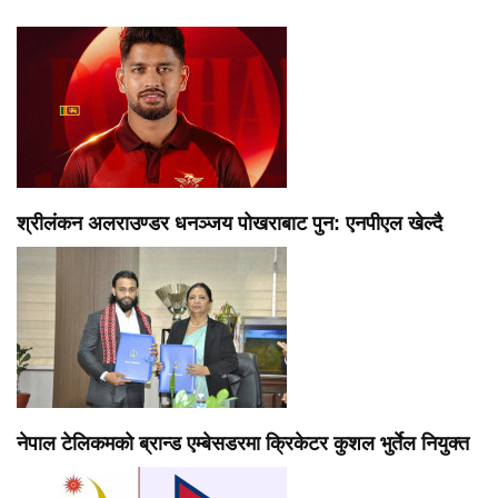
श्रीलंकन अलराउण्डर धनञ्जय पोखराबाट पुन: एनपीएल खेल्दै
नेपाल टेलिकमको ब्रान्ड एम्बेसडरमा क्रिकेटर कुशल भुर्तेल नियुक्त