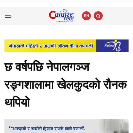
EN
Toggle
navigation
छ वर्षपछि नेपालगञ्ज
रङ्गशालामा खेलकुदको रौनक
थपियो