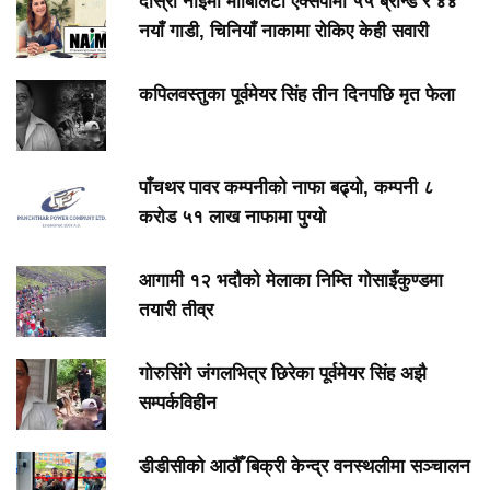
दोस्रो नाइमा मोबिलिटी एक्सपोमा ५५ ब्रान्ड र ४४
नयाँ गाडी, चिनियाँ नाकामा रोकिए केही सवारी
कपिलवस्तुका पूर्वमेयर सिंह तीन दिनपछि मृत फेला
पाँचथर पावर कम्पनीको नाफा बढ्यो, कम्पनी ८
करोड ५१ लाख नाफामा पुग्यो
आगामी १२ भदौको मेलाका निम्ति गोसाइँकुण्डमा
तयारी तीव्र
गोरुसिंगे जंगलभित्र छिरेका पूर्वमेयर सिंह अझै
सम्पर्कविहीन
डीडीसीको आठौँ बिक्री केन्द्र वनस्थलीमा सञ्चालन