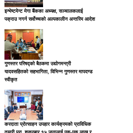
इन्भेष्टमेन्ट मेगा बैंकका अध्यक्ष, सञ्चालकलाई
पक्राउ नगर्न सर्वोच्चको अल्पकालीन अन्तरिम आदेश
गुणस्तर परिषद्को बैठकमा उद्योगमन्त्री
यादवसहितको सहभागिता, विभिन्न गुणस्तर मापदण्ड
स्वीकृत
करदाता प्रोत्साहन उपहार कार्यक्रमको प्राविधिक
तयारी पूरा, शुक्रबार १५ जनालाई एक-एक लाख र