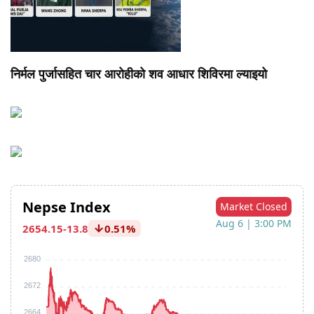
निर्मल पुर्जासहित चार आरोहीको शव आधार शिविरमा ल्याइयो