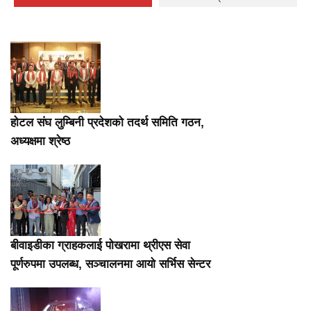
होटल संघ लुम्बिनी प्रदेशको तदर्थ समिति गठन,
अध्यक्षमा श्रेष्ठ
बीवाइडीका ग्राहकलाई पोखरामा थ्रीएस सेवा
पूर्णरुपमा उपलब्ध, सञ्चालनमा आयो सर्भिस सेन्टर