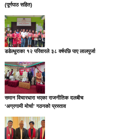
(पूर्णपाठ सहित)
डडेल्धुराका १२ परिवारले ३८ वर्षपछि पाए लालपुर्जा
समान विचारधारा भएका राजनीतिक दलबीच
‘अग्रगामी मोर्चा’ गठनको प्रस्ताव