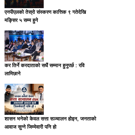
एनपीएलको तेस्रो संस्करण कात्तिक ९ गतेदेखि
मङ्सिर ५ सम्म हुने
कर तिर्ने करदाताको सधैं सम्मान हुनुपर्छ : रवि
लामिछाने
शासन भनेको केवल सत्ता सञ्चालन होइन, जनताको
आवाज सुन्ने जिम्मेवारी पनि हो