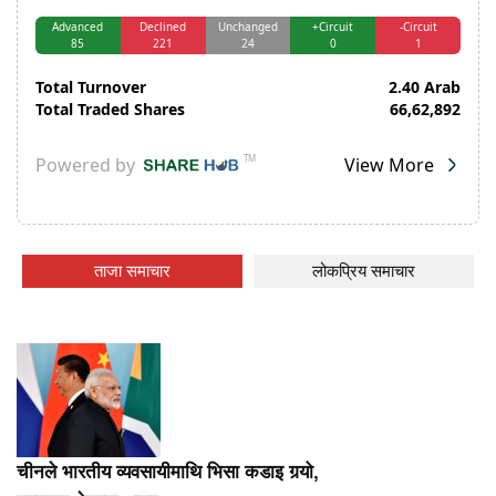
ताजा समाचार
लोकप्रिय समाचार
चीनले भारतीय व्यवसायीमाथि भिसा कडाइ गर्‍यो,