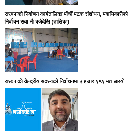
रास्वपाको निर्वाचन कार्यतालिका पाँचौं पटक संशोधन, पदाधिकारीको
निर्वाचन सवा नौ बजेदेखि (तालिका)
रास्वपाको केन्द्रीय सदस्यको निर्वाचनमा २ हजार ९५९ मत खस्यो