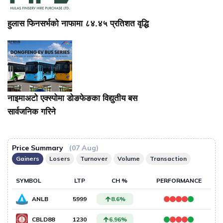
हुलास फिनसर्भको नाफामा ८४.४५ प्रतिशत वृद्धि
नाइमाअटो एक्स्पोमा डोङफेङका विद्युतीय बस
सार्वजनिक गरिने