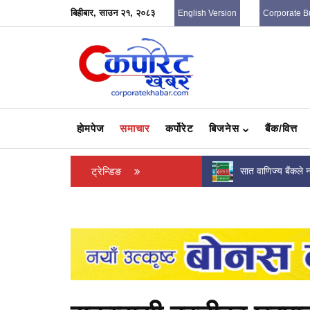
बिहीबार, साउन २१, २०८३
English Version
Corporate B
हाेमपेज
समाचार
कर्पोरेट
बिजनेस
बैंक/वित्त
सात वाणिज्य बैंकले नाफा बढाए, हेर्नुहोस् कसले कति
ट्रेन्डिङ
फिफा विवादमा अध्यक्ष
कमाए ?