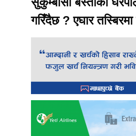
सुकुम्बासी बस्तीका घर
गरिँदैछ ? एघार तस्बिरमा हे