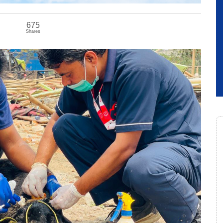
675
Shares