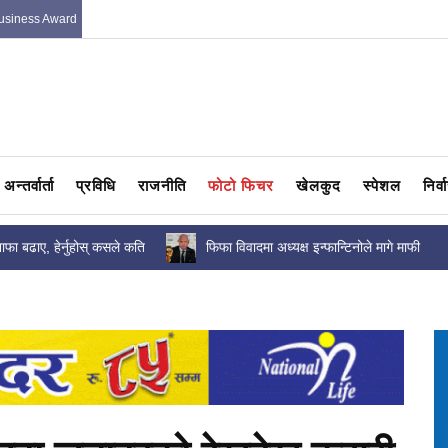
usiness Award
अन्तर्वार्ता
प्रविधि
राजनीति
फोटो फिचर
खेलकुद
स्पेशल
निर्
 इन्फान्टिनोले मागे माफी
प्रधानमन्त्रीको आश्वासन पछि पनि फर्किएन
व्यवसायीको मनोबल : धरपकडको त्रासमा...