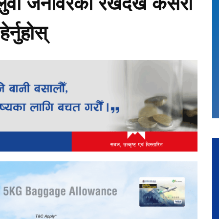
पालुवा जनावरको रेखदेख कसरी
र्नुहोस्