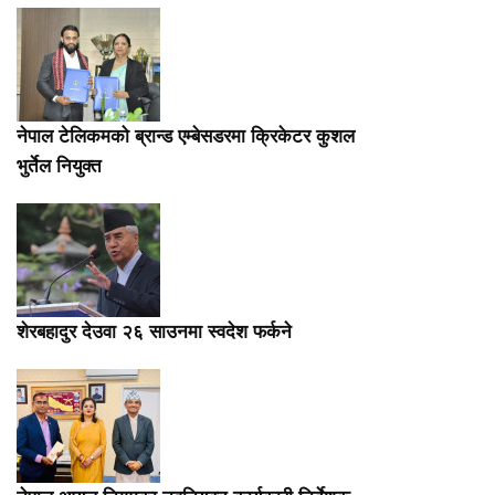
नेपाल टेलिकमको ब्रान्ड एम्बेसडरमा क्रिकेटर कुशल
भुर्तेल नियुक्त
शेरबहादुर देउवा २६ साउनमा स्वदेश फर्कने