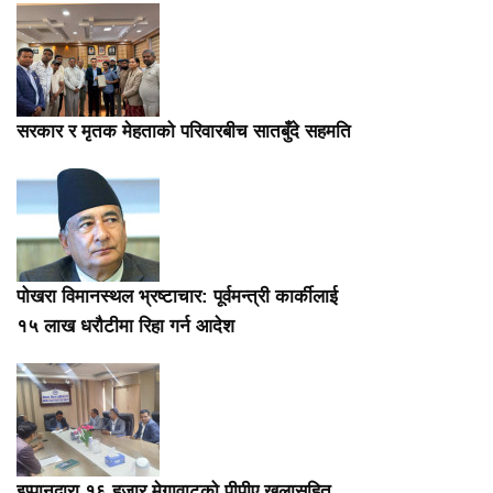
सरकार र मृतक मेहताको परिवारबीच सातबुँदे सहमति
पोखरा विमानस्थल भ्रष्टाचार: पूर्वमन्त्री कार्कीलाई
१५ लाख धरौटीमा रिहा गर्न आदेश
इप्पानद्वारा १६ हजार मेगावाटको पीपीए खुलासहित