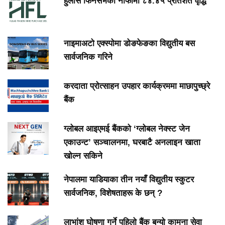
हुलास फिनसर्भको नाफामा ८४.४५ प्रतिशत वृद्धि
नाइमाअटो एक्स्पोमा डोङफेङका विद्युतीय बस
सार्वजनिक गरिने
करदाता प्रोत्साहन उपहार कार्यक्रममा माछापुच्छ्रे
बैंक
ग्लोबल आइएमई बैंकको ‘ग्लोबल नेक्स्ट जेन
एकाउन्ट’ सञ्चालनमा, घरबाटै अनलाइन खाता
खोल्न सकिने
नेपालमा याडियाका तीन नयाँ विद्युतीय स्कुटर
सार्वजनिक, विशेषताहरू के छन् ?
लाभांश घोषणा गर्ने पहिलो बैंक बन्यो कामना सेवा