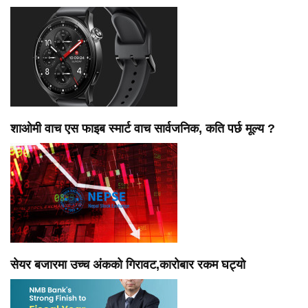
शाओमी वाच एस फाइब स्मार्ट वाच सार्वजनिक, कति पर्छ मूल्य ?
सेयर बजारमा उच्च अंकको गिरावट,कारोबार रकम घट्यो