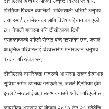
टीसीएलले विश्वभर आफ्नो उत्कृष्ट डिस्प्ले प्रविधि,
प्रिमियम पिक्चर क्वालिटी, शक्तिशाली अडियो अनुभव
तथा स्मार्ट इनोभेसनका लागि विशेष पहिचान बनाएको
छ। नेपाली बजारमा पनि टीसीएलका टिभी
ग्राहकहरूको पहिलो रोजाइ बन्दै गइरहेका छन्, जसले
आधुनिक परिवारलाई विश्वस्तरीय मनोरञ्जन अनुभव
प्रदान गरिरहेका छन्।
टीसीएलले नागरिकता मात्रको आधारमा सहज ईएमआई
सुविधा समेत उपलब्ध गराएको छ, जसले प्रिमियम होम
इन्टरटेन्मेन्टलाई अझ सुलभ बनाउने अपेक्षा गरिएको छ।
कम्पनीका अनुसार यो योजना २०८३ जेठ २१ गतेदेखि