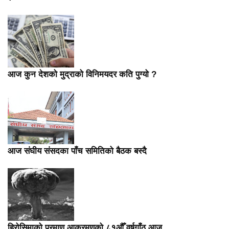
आज कुन देशको मुद्राको विनिमयदर कति पुग्यो ?
आज संघीय संसदका पाँच समितिको बैठक बस्दै
हिरोसिमाको परमाणु आक्रमणको ८१औँ वर्षगाँठ आज